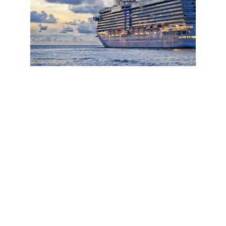
The Latin Travel
True Latin Experience
CONTACTO
info@latintravel.ca
+1-905-271-7772