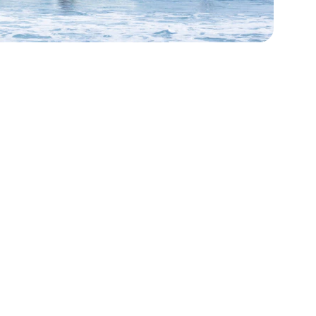
on nuestras alianzas
resistibles y muchas sorpresas más!