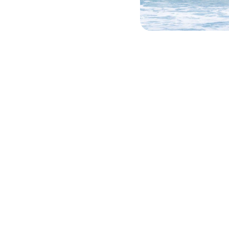
tú manera y sin límites c
uelos fléxibles, horarios adatados a tu ritmo, precios ir