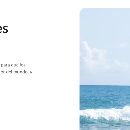
es 
 para que los 
dor del mundo, y 